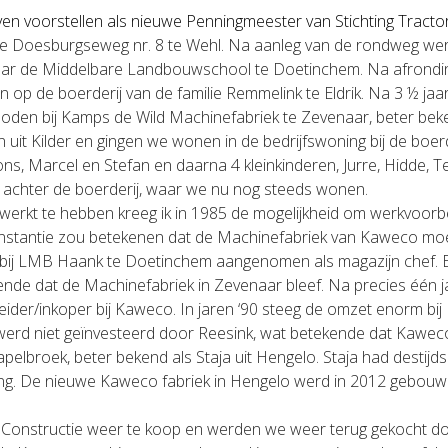
even voorstellen als nieuwe Penningmeester van Stichting Tracto
e Doesburgseweg nr. 8 te Wehl. Na aanleg van de rondweg werd
ar de Middelbare Landbouwschool te Doetinchem. Na afronding 
n op de boerderij van de familie Remmelink te Eldrik. Na 3 ½ jaar
boden bij Kamps de Wild Machinefabriek te Zevenaar, beter bek
 uit Kilder en gingen we wonen in de bedrijfswoning bij de boe
ons, Marcel en Stefan en daarna 4 kleinkinderen, Jurre, Hidde, T
 achter de boerderij, waar we nu nog steeds wonen.
ewerkt te hebben kreeg ik in 1985 de mogelijkheid om werkvoorb
nstantie zou betekenen dat de Machinefabriek van Kaweco moest
kkig bij LMB Haank te Doetinchem aangenomen als magazijn chef.
de dat de Machinefabriek in Zevenaar bleef. Na precies één ja
eider/inkoper bij Kaweco. In jaren ‘90 steeg de omzet enorm bi
 er werd niet geïnvesteerd door Reesink, wat betekende dat Kaw
elbroek, beter bekend als Staja uit Hengelo. Staja had destijds
ling. De nieuwe Kaweco fabriek in Hengelo werd in 2012 gebou
Constructie weer te koop en werden we weer terug gekocht do