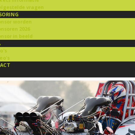
kets informatie
elgestelde vragen
SORING
onsor worden
onsoren 2026
nsor in beeld
A
o's
eo's
ACT