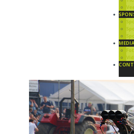
Tic
Ve
SPON
Sp
Sp
Spo
MEDI
Fot
Vid
CONT