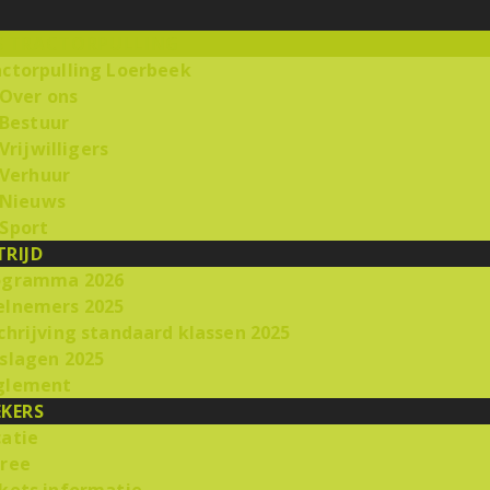
S TRACTORPULLING
actorpulling Loerbeek
Over ons
Bestuur
Vrijwilligers
Verhuur
Nieuws
 Sport
RIJD
ogramma 2026
elnemers 2025
chrijving standaard klassen 2025
slagen 2025
glement
KERS
catie
tree