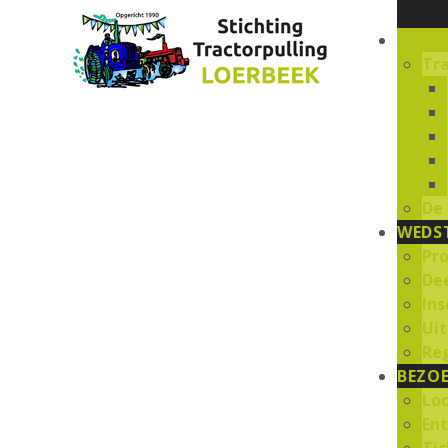
CLAA
Tr
De
WEDST
Pr
De
Ins
Uit
Re
BEZOE
Lo
En