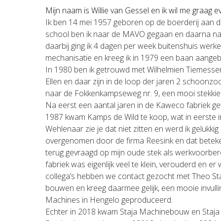
Mijn naam is Willie van Gessel en ik wil me graag 
Ik ben 14 mei 1957 geboren op de boerderij aan d
school ben ik naar de MAVO gegaan en daarna na
daarbij ging ik 4 dagen per week buitenshuis werke
mechanisatie en kreeg ik in 1979 een baan aange
In 1980 ben ik getrouwd met Wilhelmien Tiemessen
Ellen en daar zijn in de loop der jaren 2 schoonzo
naar de Fokkenkampseweg nr. 9, een mooi stekkie
Na eerst een aantal jaren in de Kaweco fabriek g
1987 kwam Kamps de Wild te koop, wat in eerste i
Wehlenaar zie je dat niet zitten en werd ik gelu
overgenomen door de firma Reesink en dat beteken
terug gevraagd op mijn oude stek als werkvoorber
fabriek was eigenlijk veel te klein, verouderd en
collega’s hebben we contact gezocht met Theo Stap
bouwen en kreeg daarmee gelijk, een mooie invul
Machines in Hengelo geproduceerd.
Echter in 2018 kwam Staja Machinebouw en Staja 