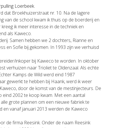
rpulling Loerbeek.
 dat Broekhuizerstraat nr. 10. Na de lagere
van de school kwam ik thuis op de boerderij en
 kreeg ik meer interesse in de techniek en
end als Kaweco.
rderij. Samen hebben we 2 dochters, Rianne en
ess en Sofie bij gekomen. In 1993 zijn we verhuisd
ereider/inkoper bij Kaweco te worden. In oktober
 verhuizen naar Trioliet te Oldenzaal. Als echte
 Echter Kamps de Wild werd eind 1987
ar gewerkt te hebben bij Haank, werd ik weer
j Kaweco, door de komst van de mestinjecteurs. De
eco eind 2002 te koop kwam. Met een aantal
 alle grote plannen om een nieuwe fabriek te
wd en vanaf januari 2013 werden de Kaweco
or de firma Reesink. Onder de naam Reesink